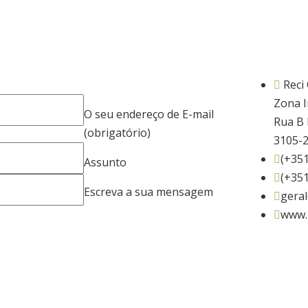
Reci
Zona I
O seu endereço de E-mail
Rua B 
(obrigatório)
3105-2
(+351
Assunto
(+351
Escreva a sua mensagem
geral
www.r