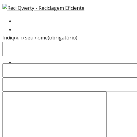
Home
Eficiência
Indique o seu nome(obrigatório)
Sobre Nós
Recolha
Clientes
Notícias
Contatos